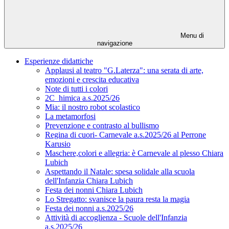
Menu di
navigazione
Esperienze didattiche
Applausi al teatro "G.Laterza": una serata di arte,
emozioni e crescita educativa
Note di tutti i colori
2C_himica a.s.2025/26
Mia: il nostro robot scolastico
La metamorfosi
Prevenzione e contrasto al bullismo
Regina di cuori- Carnevale a.s.2025/26 al Perrone
Karusio
Maschere,colori e allegria: è Carnevale al plesso Chiara
Lubich
Aspettando il Natale: spesa solidale alla scuola
dell'Infanzia Chiara Lubich
Festa dei nonni Chiara Lubich
Lo Stregatto: svanisce la paura resta la magia
Festa dei nonni a.s.2025/26
Attività di accoglienza - Scuole dell'Infanzia
a.s.2025/26