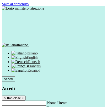
Salta al contenuto
Italiano
Italiano
English
Deutsch
Français
Español
Accedi
Accedi
button close
×
Nome Utente