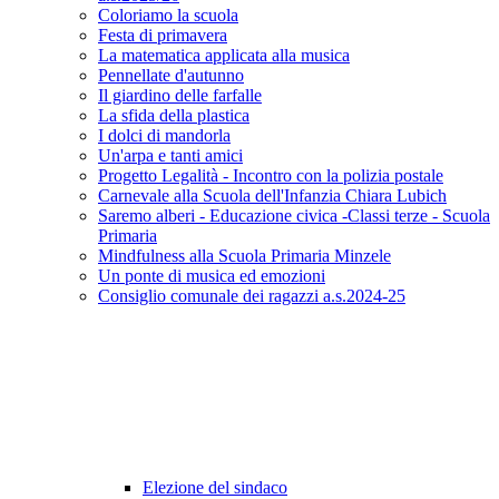
Coloriamo la scuola
Festa di primavera
La matematica applicata alla musica
Pennellate d'autunno
Il giardino delle farfalle
La sfida della plastica
I dolci di mandorla
Un'arpa e tanti amici
Progetto Legalità - Incontro con la polizia postale
Carnevale alla Scuola dell'Infanzia Chiara Lubich
Saremo alberi - Educazione civica -Classi terze - Scuola
Primaria
Mindfulness alla Scuola Primaria Minzele
Un ponte di musica ed emozioni
Consiglio comunale dei ragazzi a.s.2024-25
Elezione del sindaco