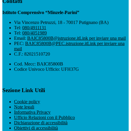
Contatti
Istituto Comprensivo “Minzele-Parini”
Via Vincenzo Petruzzi, 18 - 70017 Putignano (BA)
Tel:
080/4911131
Tel:
080/4051989
Email:
BAIC85800B@istruzione.it
Link per inviare una mail
PEC:
BAIC85800B@PEC.istruzione.it
Link per inviare una
mail
C.F.: 82021510720
Cod. Mecc: BAIC85800B
Codice Univoco Ufficio: UFH37G
Sezione Link Utili
Cookie policy
Note legali
Informativa Privacy
Ufficio Relazioni con il Pubblico
Dichiarazione di accessibilità
Obiettivi di accessibilità