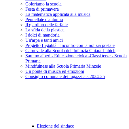
Coloriamo la scuola
Festa di primavera
La matematica applicata alla musica
Pennellate d'autunno
Il giardino delle farfalle
La sfida della plastica
I dolci di mandorla
Un'arpa e tanti amici
Progetto Legalità - Incontro con la polizia postale
Carnevale alla Scuola dell'Infanzia Chiara Lubich
Saremo alberi - Educazione civica -Classi terze - Scuola
Primaria
Mindfulness alla Scuola Primaria Minzele
Un ponte di musica ed emozioni
Consiglio comunale dei ragazzi a.s.2024-25
Elezione del sindaco