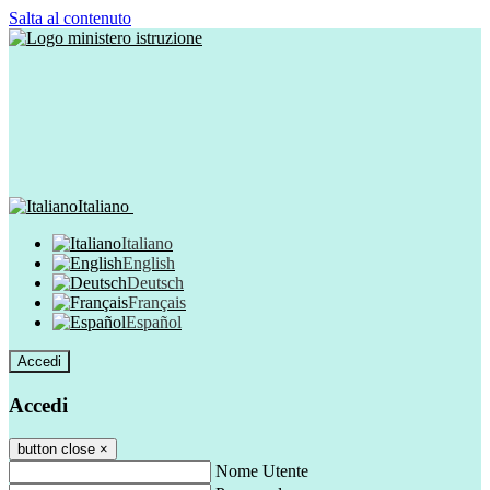
Salta al contenuto
Italiano
Italiano
English
Deutsch
Français
Español
Accedi
Accedi
button close
×
Nome Utente