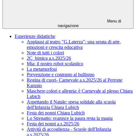
Menu di
navigazione
Esperienze didattiche
Applausi al teatro "G.Laterza": una serata di arte,
emozioni e crescita educativa
Note di tutti i colori
2C_himica a.s.2025/26
Mia: il nostro robot scolastico
La metamorfosi
Prevenzione e contrasto al bullismo
Regina di cuori- Carnevale a.s.2025/26 al Perrone
Karusio
Maschere,colori e allegria: è Carnevale al plesso Chiara
Lubich
Aspettando il Natale: spesa solidale alla scuola
dell'Infanzia Chiara Lubich
Festa dei nonni Chiara Lubich
Lo Stregatto: svanisce la paura resta la magia
Festa dei nonni a.s.2025/26
Attività di accoglienza - Scuole dell'Infanzia
a.s.2025/26