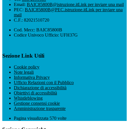
Email:
BAIC85800B@istruzione.it
Link per inviare una mail
PEC:
BAIC85800B@PEC.istruzione.it
Link per inviare una
mail
C.F.: 82021510720
Cod. Mecc: BAIC85800B
Codice Univoco Ufficio: UFH37G
Sezione Link Utili
Cookie policy
Note legali
Informativa Privacy
Ufficio Relazioni con il Pubblico
Dichiarazione di accessibilità
Obiettivi di accessibilità
Whistleblowing
Gestione consensi cookie
Amministrazione trasparente
Pagina visualizzata
570
volte