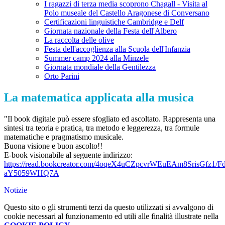
I ragazzi di terza media scoprono Chagall - Visita al
Polo museale del Castello Aragonese di Conversano
Certificazioni linguistiche Cambridge e Delf
Giornata nazionale della Festa dell'Albero
La raccolta delle olive
Festa dell'accoglienza alla Scuola dell'Infanzia
Summer camp 2024 alla Minzele
Giornata mondiale della Gentilezza
Orto Parini
La matematica applicata alla musica
"Il book digitale può essere sfogliato ed ascoltato. Rappresenta una
sintesi tra teoria e pratica, tra metodo e leggerezza, tra formule
matematiche e pragmatismo musicale.
Buona visione e buon ascolto!!
E-book visionabile al seguente indirizzo:
https://read.bookcreator.com/4oqeX4uCZpcvrWEuEAm8SrisGfz1
aY5059WHQ7A
Notizie
Questo sito o gli strumenti terzi da questo utilizzati si avvalgono di
cookie necessari al funzionamento ed utili alle finalità illustrate nella