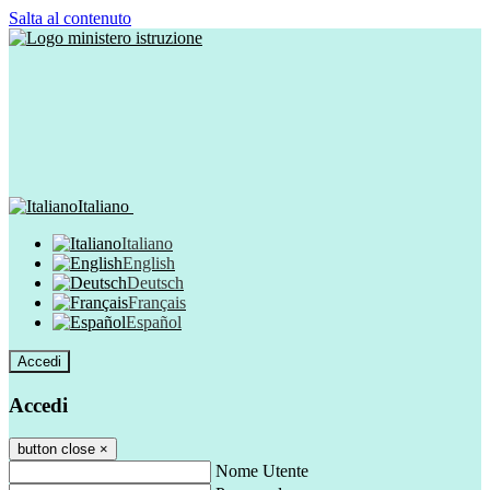
Salta al contenuto
Italiano
Italiano
English
Deutsch
Français
Español
Accedi
Accedi
button close
×
Nome Utente