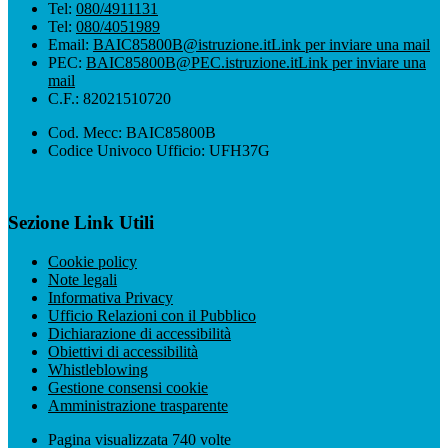
Tel:
080/4911131
Tel:
080/4051989
Email:
BAIC85800B@istruzione.it
Link per inviare una mail
PEC:
BAIC85800B@PEC.istruzione.it
Link per inviare una
mail
C.F.: 82021510720
Cod. Mecc: BAIC85800B
Codice Univoco Ufficio: UFH37G
Sezione Link Utili
Cookie policy
Note legali
Informativa Privacy
Ufficio Relazioni con il Pubblico
Dichiarazione di accessibilità
Obiettivi di accessibilità
Whistleblowing
Gestione consensi cookie
Amministrazione trasparente
Pagina visualizzata
740
volte