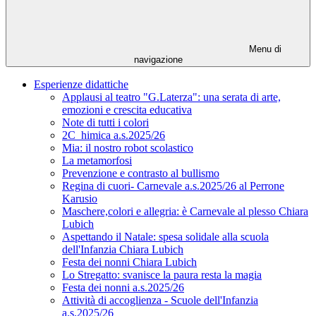
Menu di
navigazione
Esperienze didattiche
Applausi al teatro "G.Laterza": una serata di arte,
emozioni e crescita educativa
Note di tutti i colori
2C_himica a.s.2025/26
Mia: il nostro robot scolastico
La metamorfosi
Prevenzione e contrasto al bullismo
Regina di cuori- Carnevale a.s.2025/26 al Perrone
Karusio
Maschere,colori e allegria: è Carnevale al plesso Chiara
Lubich
Aspettando il Natale: spesa solidale alla scuola
dell'Infanzia Chiara Lubich
Festa dei nonni Chiara Lubich
Lo Stregatto: svanisce la paura resta la magia
Festa dei nonni a.s.2025/26
Attività di accoglienza - Scuole dell'Infanzia
a.s.2025/26