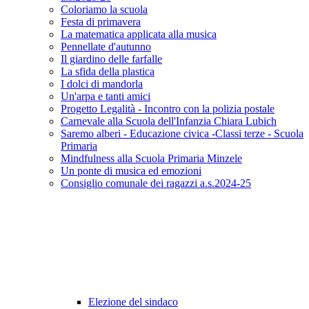
Coloriamo la scuola
Festa di primavera
La matematica applicata alla musica
Pennellate d'autunno
Il giardino delle farfalle
La sfida della plastica
I dolci di mandorla
Un'arpa e tanti amici
Progetto Legalità - Incontro con la polizia postale
Carnevale alla Scuola dell'Infanzia Chiara Lubich
Saremo alberi - Educazione civica -Classi terze - Scuola
Primaria
Mindfulness alla Scuola Primaria Minzele
Un ponte di musica ed emozioni
Consiglio comunale dei ragazzi a.s.2024-25
Elezione del sindaco