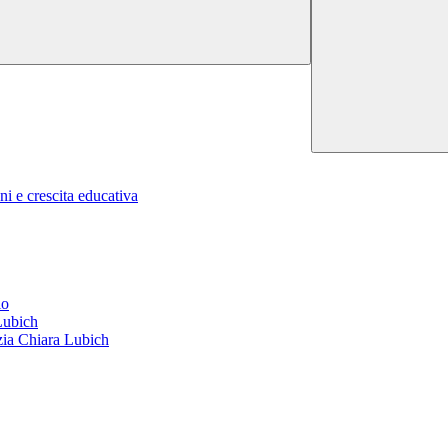
ni e crescita educativa
io
 Lubich
nzia Chiara Lubich