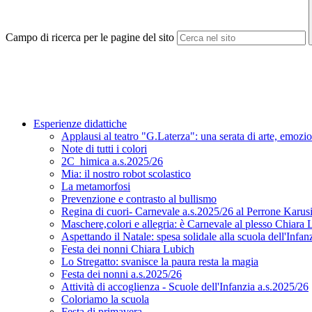
Campo di ricerca per le pagine del sito
Esperienze didattiche
Applausi al teatro "G.Laterza": una serata di arte, emozio
Note di tutti i colori
2C_himica a.s.2025/26
Mia: il nostro robot scolastico
La metamorfosi
Prevenzione e contrasto al bullismo
Regina di cuori- Carnevale a.s.2025/26 al Perrone Karus
Maschere,colori e allegria: è Carnevale al plesso Chiara
Aspettando il Natale: spesa solidale alla scuola dell'Infa
Festa dei nonni Chiara Lubich
Lo Stregatto: svanisce la paura resta la magia
Festa dei nonni a.s.2025/26
Attività di accoglienza - Scuole dell'Infanzia a.s.2025/26
Coloriamo la scuola
Festa di primavera