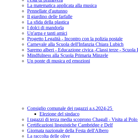
La matematica applicata alla musica
Pennellate d'autunno
Il giardino delle farfalle
La sfida della plastica
I dolci di mandorla
Un'arpa e tanti amici
Progetto Legalità - Incontro con la polizia postale
Carnevale alla Scuola dell'Infanzia Chiara Lubich
Saremo alberi - Educazione civica -Classi terze - Scuola 
Mindfulness alla Scuola Primaria Minzele
Un ponte di musica ed emozioni
Consiglio comunale dei ragazzi a.s.2024-25
Elezione del sindaco
I ragazzi di terza media scoprono Chagall - Visita al Po
Certificazioni linguistiche Cambridge e Delf
Giornata nazionale della Festa dell'Albero
La raccolta delle olive