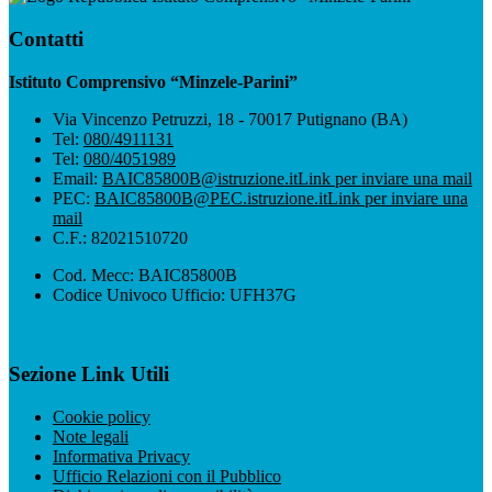
Contatti
Istituto Comprensivo “Minzele-Parini”
Via Vincenzo Petruzzi, 18 - 70017 Putignano (BA)
Tel:
080/4911131
Tel:
080/4051989
Email:
BAIC85800B@istruzione.it
Link per inviare una mail
PEC:
BAIC85800B@PEC.istruzione.it
Link per inviare una
mail
C.F.: 82021510720
Cod. Mecc: BAIC85800B
Codice Univoco Ufficio: UFH37G
Sezione Link Utili
Cookie policy
Note legali
Informativa Privacy
Ufficio Relazioni con il Pubblico