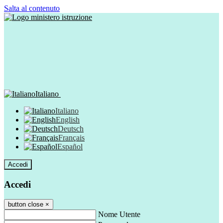
Salta al contenuto
Italiano
Italiano
English
Deutsch
Français
Español
Accedi
Accedi
button close
×
Nome Utente