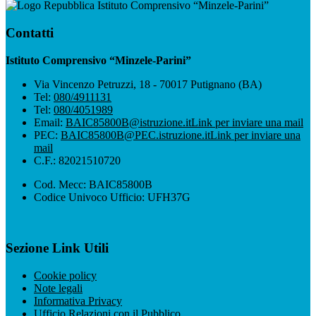
Istituto Comprensivo “Minzele-Parini”
Contatti
Istituto Comprensivo “Minzele-Parini”
Via Vincenzo Petruzzi, 18 - 70017 Putignano (BA)
Tel:
080/4911131
Tel:
080/4051989
Email:
BAIC85800B@istruzione.it
Link per inviare una mail
PEC:
BAIC85800B@PEC.istruzione.it
Link per inviare una
mail
C.F.: 82021510720
Cod. Mecc: BAIC85800B
Codice Univoco Ufficio: UFH37G
Sezione Link Utili
Cookie policy
Note legali
Informativa Privacy
Ufficio Relazioni con il Pubblico