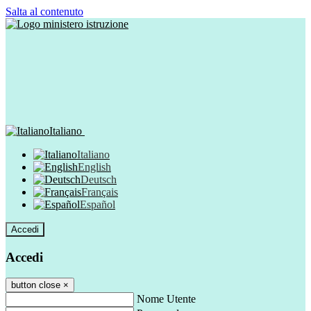
Salta al contenuto
Italiano
Italiano
English
Deutsch
Français
Español
Accedi
Accedi
button close
×
Nome Utente