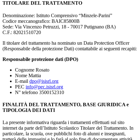
TITOLARE DEL TRATTAMENTO
Denominazione: Istituto Comprensivo “Minzele-Parini”
Codice meccanografico:
BAIC85800B
Sede: Via Vincenzo Petruzzi, 18 - 70017 Putignano (BA)
C.F.: 82021510720
Il titolare del trattamento ha nominato un Data Protection Officer
(Responsabile della protezione Dati) contattabile ai seguenti recapiti:
Responsabile protezione dati (DPO)
Cognome Rosato
Nome Mattia
E-mail
dpo@isisrl.org
PEC
info@pec.isisrl.org
N° telefono 3500152310
FINALITÀ DEL TRATTAMENTO, BASE GIURIDICA e
TIPOLOGIA DEI DATI
La presente informativa riguarda i trattamenti effettuati sul sito
internet da parte dell’Istituto Scolastico Titolare del Trattamento. In
particolare, la scuola, ove pubblichi foto di alunni e insegnanti,
tratterà delle immagini e lo farà al solo fine di documentare attività