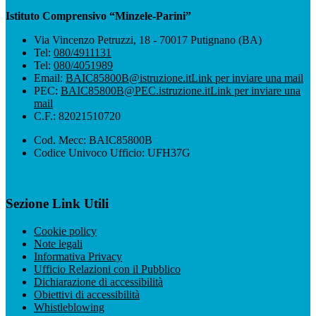
Istituto Comprensivo “Minzele-Parini”
Via Vincenzo Petruzzi, 18 - 70017 Putignano (BA)
Tel:
080/4911131
Tel:
080/4051989
Email:
BAIC85800B@istruzione.it
Link per inviare una mail
PEC:
BAIC85800B@PEC.istruzione.it
Link per inviare una
mail
C.F.: 82021510720
Cod. Mecc: BAIC85800B
Codice Univoco Ufficio: UFH37G
Sezione Link Utili
Cookie policy
Note legali
Informativa Privacy
Ufficio Relazioni con il Pubblico
Dichiarazione di accessibilità
Obiettivi di accessibilità
Whistleblowing