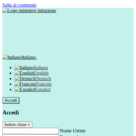
Salta al contenuto
Italiano
Italiano
English
Deutsch
Français
Español
Accedi
Accedi
button close
×
Nome Utente