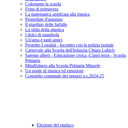
Coloriamo la scuola
Festa di primavera
La matematica applicata alla musica
Pennellate d'autunno
Il giardino delle farfalle
La sfida della plastica
I dolci di mandorla
Un'arpa e tanti amici
Progetto Legalità - Incontro con la polizia postale
Carnevale alla Scuola dell'Infanzia Chiara Lubich
Saremo alberi - Educazione civica -Classi terze - Scuola
Primaria
Mindfulness alla Scuola Primaria Minzele
Un ponte di musica ed emozioni
Consiglio comunale dei ragazzi a.s.2024-25
Elezione del sindaco