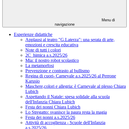
Menu di
navigazione
Esperienze didattiche
Applausi al teatro "G.Laterza": una serata di arte,
emozioni e crescita educativa
Note di tutti i colori
2C_himica a.s.2025/26
Mia: il nostro robot scolastico
La metamorfosi
Prevenzione e contrasto al bullismo
Regina di cuori- Carnevale a.s.2025/26 al Perrone
Karusio
Maschere,colori e allegria: è Carnevale al plesso Chiara
Lubich
Aspettando il Natale: spesa solidale alla scuola
dell'Infanzia Chiara Lubich
Festa dei nonni Chiara Lubich
Lo Stregatto: svanisce la paura resta la magia
Festa dei nonni a.s.2025/26
Attività di accoglienza - Scuole dell'Infanzia
a.s.2025/26