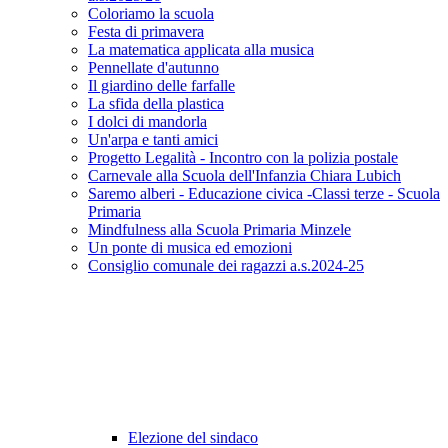
Coloriamo la scuola
Festa di primavera
La matematica applicata alla musica
Pennellate d'autunno
Il giardino delle farfalle
La sfida della plastica
I dolci di mandorla
Un'arpa e tanti amici
Progetto Legalità - Incontro con la polizia postale
Carnevale alla Scuola dell'Infanzia Chiara Lubich
Saremo alberi - Educazione civica -Classi terze - Scuola
Primaria
Mindfulness alla Scuola Primaria Minzele
Un ponte di musica ed emozioni
Consiglio comunale dei ragazzi a.s.2024-25
Elezione del sindaco