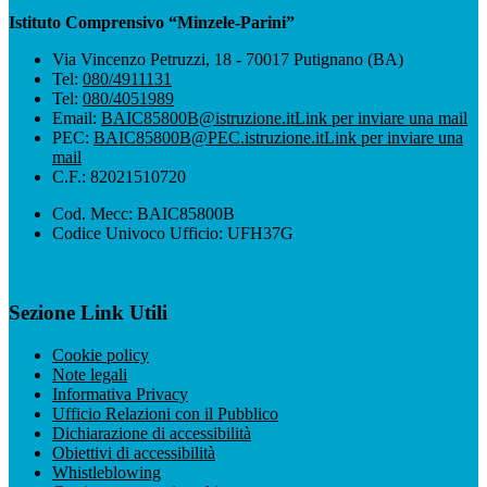
Istituto Comprensivo “Minzele-Parini”
Via Vincenzo Petruzzi, 18 - 70017 Putignano (BA)
Tel:
080/4911131
Tel:
080/4051989
Email:
BAIC85800B@istruzione.it
Link per inviare una mail
PEC:
BAIC85800B@PEC.istruzione.it
Link per inviare una
mail
C.F.: 82021510720
Cod. Mecc: BAIC85800B
Codice Univoco Ufficio: UFH37G
Sezione Link Utili
Cookie policy
Note legali
Informativa Privacy
Ufficio Relazioni con il Pubblico
Dichiarazione di accessibilità
Obiettivi di accessibilità
Whistleblowing