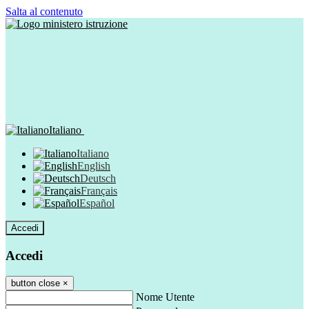
Salta al contenuto
Italiano
Italiano
English
Deutsch
Français
Español
Accedi
Accedi
button close
×
Nome Utente