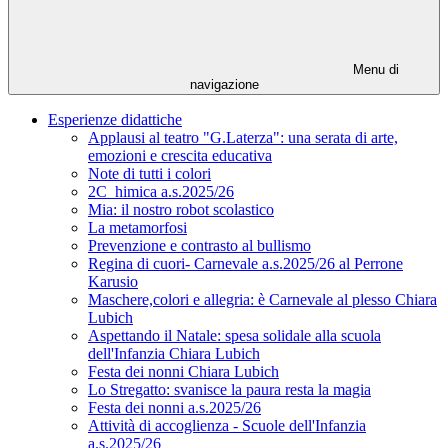
Menu di
navigazione
Esperienze didattiche
Applausi al teatro "G.Laterza": una serata di arte,
emozioni e crescita educativa
Note di tutti i colori
2C_himica a.s.2025/26
Mia: il nostro robot scolastico
La metamorfosi
Prevenzione e contrasto al bullismo
Regina di cuori- Carnevale a.s.2025/26 al Perrone
Karusio
Maschere,colori e allegria: è Carnevale al plesso Chiara
Lubich
Aspettando il Natale: spesa solidale alla scuola
dell'Infanzia Chiara Lubich
Festa dei nonni Chiara Lubich
Lo Stregatto: svanisce la paura resta la magia
Festa dei nonni a.s.2025/26
Attività di accoglienza - Scuole dell'Infanzia
a.s.2025/26