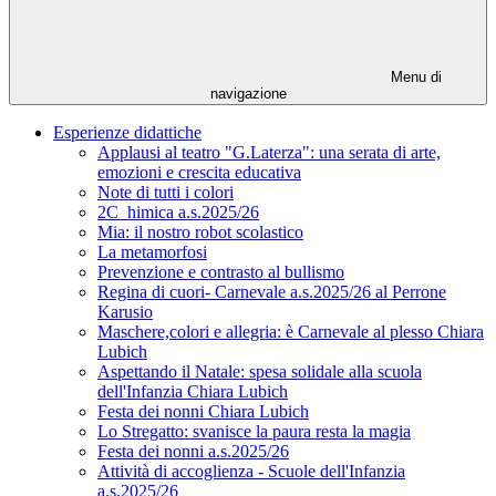
Menu di
navigazione
Esperienze didattiche
Applausi al teatro "G.Laterza": una serata di arte,
emozioni e crescita educativa
Note di tutti i colori
2C_himica a.s.2025/26
Mia: il nostro robot scolastico
La metamorfosi
Prevenzione e contrasto al bullismo
Regina di cuori- Carnevale a.s.2025/26 al Perrone
Karusio
Maschere,colori e allegria: è Carnevale al plesso Chiara
Lubich
Aspettando il Natale: spesa solidale alla scuola
dell'Infanzia Chiara Lubich
Festa dei nonni Chiara Lubich
Lo Stregatto: svanisce la paura resta la magia
Festa dei nonni a.s.2025/26
Attività di accoglienza - Scuole dell'Infanzia
a.s.2025/26