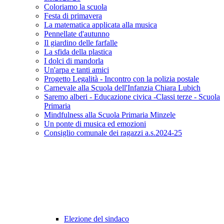
Coloriamo la scuola
Festa di primavera
La matematica applicata alla musica
Pennellate d'autunno
Il giardino delle farfalle
La sfida della plastica
I dolci di mandorla
Un'arpa e tanti amici
Progetto Legalità - Incontro con la polizia postale
Carnevale alla Scuola dell'Infanzia Chiara Lubich
Saremo alberi - Educazione civica -Classi terze - Scuola
Primaria
Mindfulness alla Scuola Primaria Minzele
Un ponte di musica ed emozioni
Consiglio comunale dei ragazzi a.s.2024-25
Elezione del sindaco