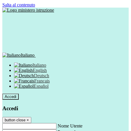
Salta al contenuto
Italiano
Italiano
English
Deutsch
Français
Español
Accedi
Accedi
button close
×
Nome Utente