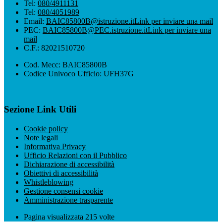
Tel:
080/4911131
Tel:
080/4051989
Email:
BAIC85800B@istruzione.it
Link per inviare una mail
PEC:
BAIC85800B@PEC.istruzione.it
Link per inviare una
mail
C.F.: 82021510720
Cod. Mecc: BAIC85800B
Codice Univoco Ufficio: UFH37G
Sezione Link Utili
Cookie policy
Note legali
Informativa Privacy
Ufficio Relazioni con il Pubblico
Dichiarazione di accessibilità
Obiettivi di accessibilità
Whistleblowing
Gestione consensi cookie
Amministrazione trasparente
Pagina visualizzata
215
volte