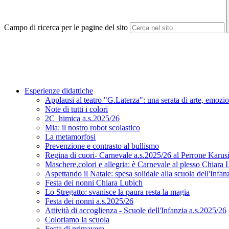
Campo di ricerca per le pagine del sito
Esperienze didattiche
Applausi al teatro "G.Laterza": una serata di arte, emozio
Note di tutti i colori
2C_himica a.s.2025/26
Mia: il nostro robot scolastico
La metamorfosi
Prevenzione e contrasto al bullismo
Regina di cuori- Carnevale a.s.2025/26 al Perrone Karus
Maschere,colori e allegria: è Carnevale al plesso Chiara
Aspettando il Natale: spesa solidale alla scuola dell'Infa
Festa dei nonni Chiara Lubich
Lo Stregatto: svanisce la paura resta la magia
Festa dei nonni a.s.2025/26
Attività di accoglienza - Scuole dell'Infanzia a.s.2025/26
Coloriamo la scuola
Festa di primavera