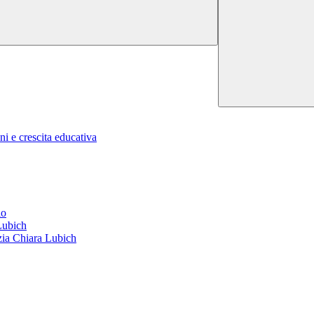
ni e crescita educativa
io
 Lubich
nzia Chiara Lubich