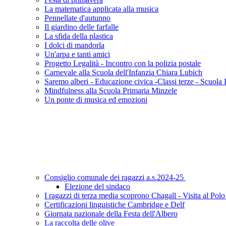
La matematica applicata alla musica
Pennellate d'autunno
Il giardino delle farfalle
La sfida della plastica
I dolci di mandorla
Un'arpa e tanti amici
Progetto Legalità - Incontro con la polizia postale
Carnevale alla Scuola dell'Infanzia Chiara Lubich
Saremo alberi - Educazione civica -Classi terze - Scuola 
Mindfulness alla Scuola Primaria Minzele
Un ponte di musica ed emozioni
Consiglio comunale dei ragazzi a.s.2024-25
Elezione del sindaco
I ragazzi di terza media scoprono Chagall - Visita al Po
Certificazioni linguistiche Cambridge e Delf
Giornata nazionale della Festa dell'Albero
La raccolta delle olive