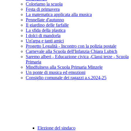
Coloriamo la scuola
Festa di primavera
La matematica applicata alla musica
Pennellate d'autunno
Il giardino delle farfalle
La sfida della plastica
I dolci di mandorla
Un'arpa e tanti amici
Progetto Legalità - Incontro con la polizia postale
Carnevale alla Scuola dell'Infanzia Chiara Lubich
Saremo alberi - Educazione civica -Classi terze - Scuola
Primaria
Mindfulness alla Scuola Primaria Minzele
Un ponte di musica ed emozioni
Consiglio comunale dei ragazzi a.s.2024-25
Elezione del sindaco