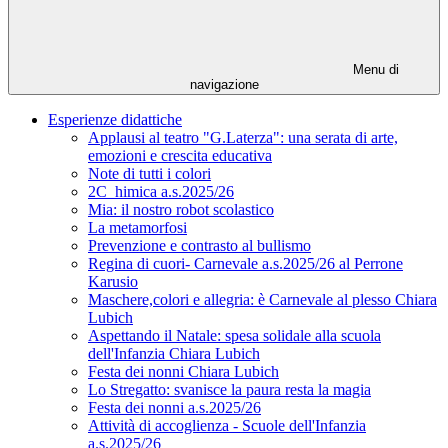
Menu di
navigazione
Esperienze didattiche
Applausi al teatro "G.Laterza": una serata di arte,
emozioni e crescita educativa
Note di tutti i colori
2C_himica a.s.2025/26
Mia: il nostro robot scolastico
La metamorfosi
Prevenzione e contrasto al bullismo
Regina di cuori- Carnevale a.s.2025/26 al Perrone
Karusio
Maschere,colori e allegria: è Carnevale al plesso Chiara
Lubich
Aspettando il Natale: spesa solidale alla scuola
dell'Infanzia Chiara Lubich
Festa dei nonni Chiara Lubich
Lo Stregatto: svanisce la paura resta la magia
Festa dei nonni a.s.2025/26
Attività di accoglienza - Scuole dell'Infanzia
a.s.2025/26