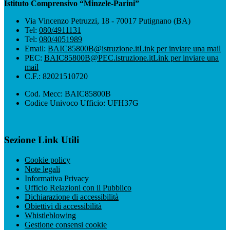
Istituto Comprensivo “Minzele-Parini”
Via Vincenzo Petruzzi, 18 - 70017 Putignano (BA)
Tel:
080/4911131
Tel:
080/4051989
Email:
BAIC85800B@istruzione.it
Link per inviare una mail
PEC:
BAIC85800B@PEC.istruzione.it
Link per inviare una
mail
C.F.: 82021510720
Cod. Mecc: BAIC85800B
Codice Univoco Ufficio: UFH37G
Sezione Link Utili
Cookie policy
Note legali
Informativa Privacy
Ufficio Relazioni con il Pubblico
Dichiarazione di accessibilità
Obiettivi di accessibilità
Whistleblowing
Gestione consensi cookie