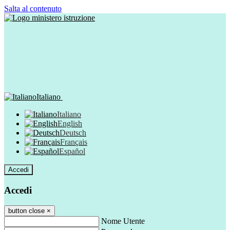
Salta al contenuto
Italiano
Italiano
English
Deutsch
Français
Español
Accedi
Accedi
button close
×
Nome Utente