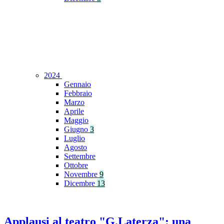
2024
Gennaio
Febbraio
Marzo
Aprile
Maggio
Giugno
3
Luglio
Agosto
Settembre
Ottobre
Novembre
9
Dicembre
13
Applausi al teatro "G.Laterza": una