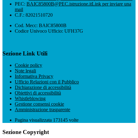
PEC:
BAIC85800B@PEC.istruzione.it
Link per inviare una
mail
C.F.: 82021510720
Cod. Mecc: BAIC85800B
Codice Univoco Ufficio: UFH37G
Sezione Link Utili
Cookie policy
Note legali
Informativa Privacy
Ufficio Relazioni con il Pubblico
Dichiarazione di accessibilità
Obiettivi di accessibilità
Whistleblowing
Gestione consensi cookie
Amministrazione trasparente
Pagina visualizzata
173145
volte
Sezione Copyright