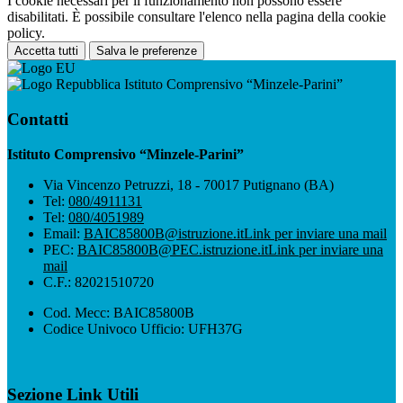
I cookie necessari per il funzionamento non possono essere
disabilitati. È possibile consultare l'elenco nella pagina della cookie
policy.
Accetta tutti
Salva le preferenze
Istituto Comprensivo “Minzele-Parini”
Contatti
Istituto Comprensivo “Minzele-Parini”
Via Vincenzo Petruzzi, 18 - 70017 Putignano (BA)
Tel:
080/4911131
Tel:
080/4051989
Email:
BAIC85800B@istruzione.it
Link per inviare una mail
PEC:
BAIC85800B@PEC.istruzione.it
Link per inviare una
mail
C.F.: 82021510720
Cod. Mecc: BAIC85800B
Codice Univoco Ufficio: UFH37G
Sezione Link Utili