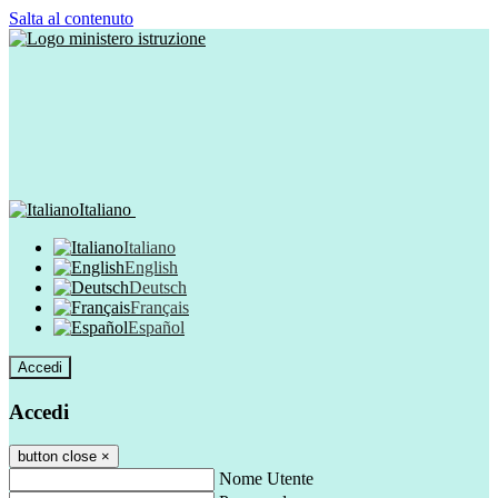
Salta al contenuto
Italiano
Italiano
English
Deutsch
Français
Español
Accedi
Accedi
button close
×
Nome Utente