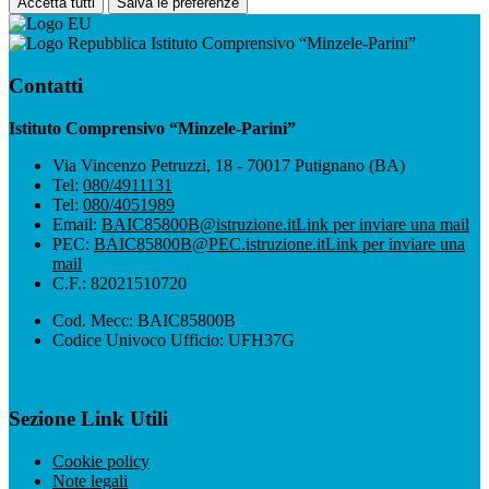
Accetta tutti
Salva le preferenze
Istituto Comprensivo “Minzele-Parini”
Contatti
Istituto Comprensivo “Minzele-Parini”
Via Vincenzo Petruzzi, 18 - 70017 Putignano (BA)
Tel:
080/4911131
Tel:
080/4051989
Email:
BAIC85800B@istruzione.it
Link per inviare una mail
PEC:
BAIC85800B@PEC.istruzione.it
Link per inviare una
mail
C.F.: 82021510720
Cod. Mecc: BAIC85800B
Codice Univoco Ufficio: UFH37G
Sezione Link Utili
Cookie policy
Note legali