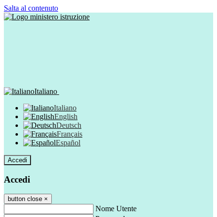
Salta al contenuto
Italiano
Italiano
English
Deutsch
Français
Español
Accedi
Accedi
button close
×
Nome Utente