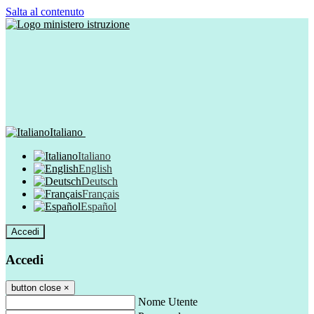
Salta al contenuto
Italiano
Italiano
English
Deutsch
Français
Español
Accedi
Accedi
button close
×
Nome Utente