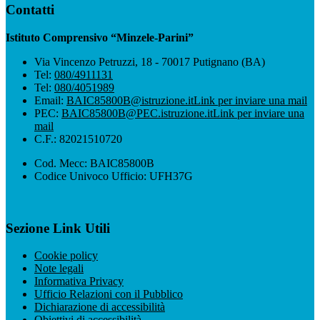
Contatti
Istituto Comprensivo “Minzele-Parini”
Via Vincenzo Petruzzi, 18 - 70017 Putignano (BA)
Tel:
080/4911131
Tel:
080/4051989
Email:
BAIC85800B@istruzione.it
Link per inviare una mail
PEC:
BAIC85800B@PEC.istruzione.it
Link per inviare una
mail
C.F.: 82021510720
Cod. Mecc: BAIC85800B
Codice Univoco Ufficio: UFH37G
Sezione Link Utili
Cookie policy
Note legali
Informativa Privacy
Ufficio Relazioni con il Pubblico
Dichiarazione di accessibilità
Obiettivi di accessibilità