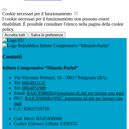
Cookie necessari per il funzionamento
I cookie necessari per il funzionamento non possono essere
disabilitati. È possibile consultare l'elenco nella pagina della cookie
policy.
Accetta tutti
Salva le preferenze
Istituto Comprensivo “Minzele-Parini”
Contatti
Istituto Comprensivo “Minzele-Parini”
Via Vincenzo Petruzzi, 18 - 70017 Putignano (BA)
Tel:
080/4911131
Tel:
080/4051989
Email:
BAIC85800B@istruzione.it
Link per inviare una mail
PEC:
BAIC85800B@PEC.istruzione.it
Link per inviare una
mail
C.F.: 82021510720
Cod. Mecc: BAIC85800B
Codice Univoco Ufficio: UFH37G