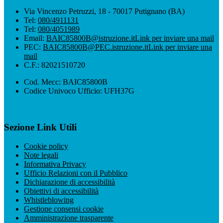
Via Vincenzo Petruzzi, 18 - 70017 Putignano (BA)
Tel:
080/4911131
Tel:
080/4051989
Email:
BAIC85800B@istruzione.it
Link per inviare una mail
PEC:
BAIC85800B@PEC.istruzione.it
Link per inviare una
mail
C.F.: 82021510720
Cod. Mecc: BAIC85800B
Codice Univoco Ufficio: UFH37G
Sezione Link Utili
Cookie policy
Note legali
Informativa Privacy
Ufficio Relazioni con il Pubblico
Dichiarazione di accessibilità
Obiettivi di accessibilità
Whistleblowing
Gestione consensi cookie
Amministrazione trasparente