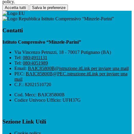
policy.
Accetta tutti
Salva le preferenze
Istituto Comprensivo “Minzele-Parini”
Contatti
Istituto Comprensivo “Minzele-Parini”
Via Vincenzo Petruzzi, 18 - 70017 Putignano (BA)
Tel:
080/4911131
Tel:
080/4051989
Email:
BAIC85800B@istruzione.it
Link per inviare una mail
PEC:
BAIC85800B@PEC.istruzione.it
Link per inviare una
mail
C.F.: 82021510720
Cod. Mecc: BAIC85800B
Codice Univoco Ufficio: UFH37G
Sezione Link Utili
Cookie policy