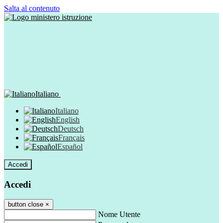
Salta al contenuto
Italiano
Italiano
English
Deutsch
Français
Español
Accedi
Accedi
button close
×
Nome Utente