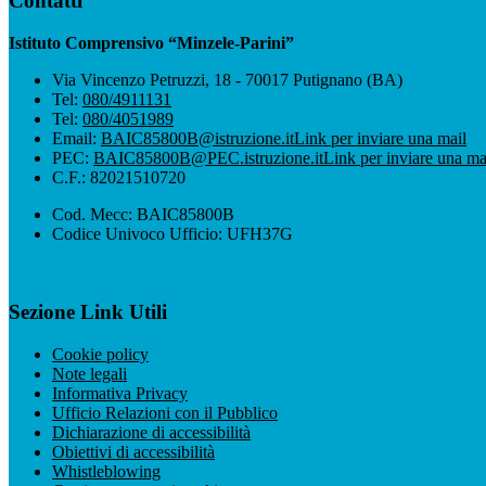
Contatti
Istituto Comprensivo “Minzele-Parini”
Via Vincenzo Petruzzi, 18 - 70017 Putignano (BA)
Tel:
080/4911131
Tel:
080/4051989
Email:
BAIC85800B@istruzione.it
Link per inviare una mail
PEC:
BAIC85800B@PEC.istruzione.it
Link per inviare una ma
C.F.: 82021510720
Cod. Mecc: BAIC85800B
Codice Univoco Ufficio: UFH37G
Sezione Link Utili
Cookie policy
Note legali
Informativa Privacy
Ufficio Relazioni con il Pubblico
Dichiarazione di accessibilità
Obiettivi di accessibilità
Whistleblowing