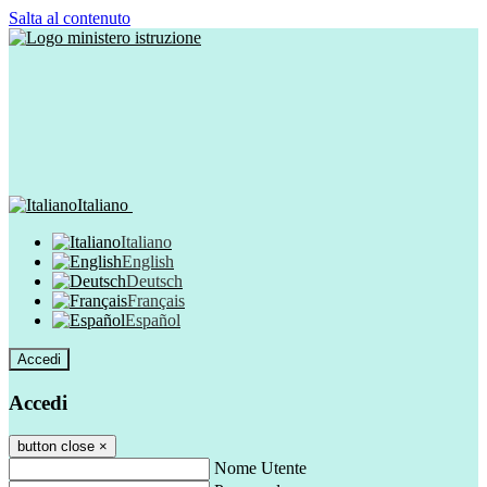
Salta al contenuto
Italiano
Italiano
English
Deutsch
Français
Español
Accedi
Accedi
button close
×
Nome Utente