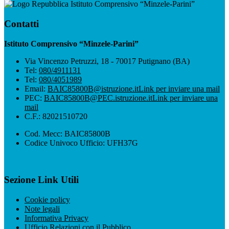
Istituto Comprensivo “Minzele-Parini”
Contatti
Istituto Comprensivo “Minzele-Parini”
Via Vincenzo Petruzzi, 18 - 70017 Putignano (BA)
Tel:
080/4911131
Tel:
080/4051989
Email:
BAIC85800B@istruzione.it
Link per inviare una mail
PEC:
BAIC85800B@PEC.istruzione.it
Link per inviare una
mail
C.F.: 82021510720
Cod. Mecc: BAIC85800B
Codice Univoco Ufficio: UFH37G
Sezione Link Utili
Cookie policy
Note legali
Informativa Privacy
Ufficio Relazioni con il Pubblico