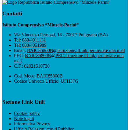
Istituto Comprensivo “Minzele-Parini”
Contatti
Istituto Comprensivo “Minzele-Parini”
Via Vincenzo Petruzzi, 18 - 70017 Putignano (BA)
Tel:
080/4911131
Tel:
080/4051989
Email:
BAIC85800B@istruzione.it
Link per inviare una mail
PEC:
BAIC85800B@PEC.istruzione.it
Link per inviare una
mail
C.F.: 82021510720
Cod. Mecc: BAIC85800B
Codice Univoco Ufficio: UFH37G
Sezione Link Utili
Cookie policy
Note legali
Informativa Privacy
Ufficio Relazioni con il Pubblico