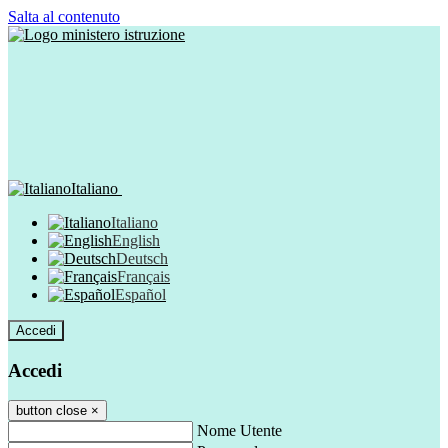
Salta al contenuto
Italiano
Italiano
English
Deutsch
Français
Español
Accedi
Accedi
button close
×
Nome Utente