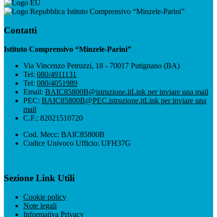
Istituto Comprensivo “Minzele-Parini”
Contatti
Istituto Comprensivo “Minzele-Parini”
Via Vincenzo Petruzzi, 18 - 70017 Putignano (BA)
Tel:
080/4911131
Tel:
080/4051989
Email:
BAIC85800B@istruzione.it
Link per inviare una mail
PEC:
BAIC85800B@PEC.istruzione.it
Link per inviare una
mail
C.F.: 82021510720
Cod. Mecc: BAIC85800B
Codice Univoco Ufficio: UFH37G
Sezione Link Utili
Cookie policy
Note legali
Informativa Privacy