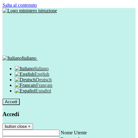
Salta al contenuto
Italiano
Italiano
English
Deutsch
Français
Español
Accedi
Accedi
button close
×
Nome Utente