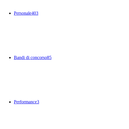
Personale
403
Bandi di concorso
85
Performance
3