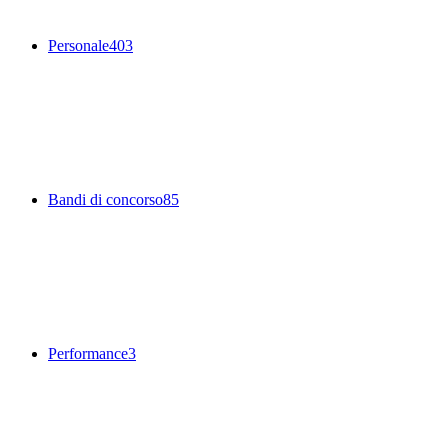
Personale
403
Bandi di concorso
85
Performance
3