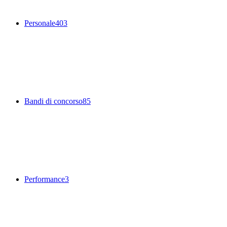
Personale
403
Bandi di concorso
85
Performance
3