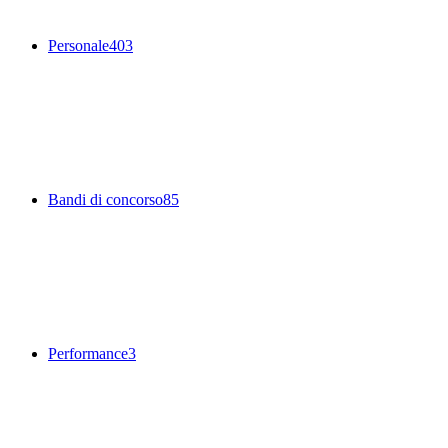
Personale
403
Bandi di concorso
85
Performance
3