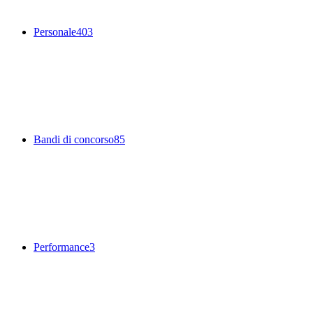
Personale
403
Bandi di concorso
85
Performance
3