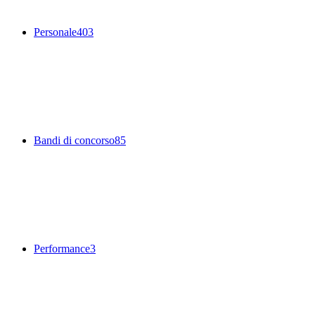
Personale
403
Bandi di concorso
85
Performance
3