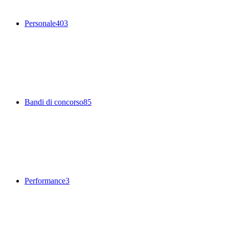
Personale
403
Bandi di concorso
85
Performance
3