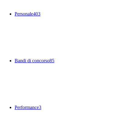
Personale
403
Bandi di concorso
85
Performance
3